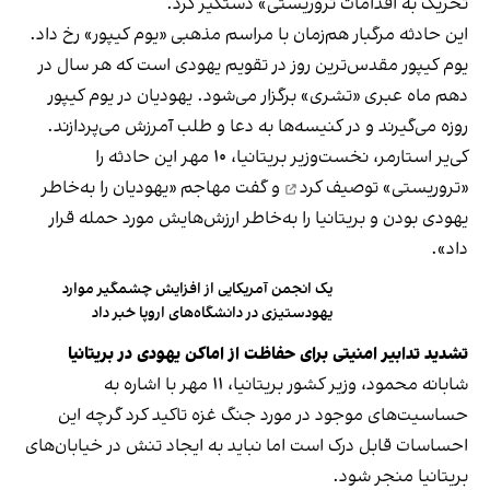
تحریک به اقدامات تروریستی» دستگیر کرد.
این حادثه مرگبار هم‌زمان با مراسم مذهبی «یوم‌ کیپور» رخ داد.
یوم کیپور مقدس‌ترین روز در تقویم یهودی است که هر سال در
دهم ماه عبری «تشری» برگزار می‌شود. یهودیان در یوم کیپور
روزه می‌گیرند و در کنیسه‌ها به دعا و طلب آمرزش می‌پردازند.
کی‌یر استارمر، نخست‌وزیر بریتانیا، ۱۰ مهر این حادثه را
«تروریستی» توصیف کرد
و گفت مهاجم «یهودیان را به‌خاطر
یهودی بودن و بریتانیا را به‌خاطر ارزش‌هایش مورد حمله قرار
داد».
یک انجمن آمریکایی از افزایش چشمگیر موارد
یهودستیزی در دانشگاه‌های اروپا خبر داد
تشدید تدابیر امنیتی برای حفاظت از اماکن یهودی در بریتانیا
شابانه محمود، وزیر کشور بریتانیا، ۱۱ مهر با اشاره به
حساسیت‌های موجود در مورد جنگ غزه تاکید کرد گرچه این
احساسات قابل درک است اما نباید به ایجاد تنش در خیابان‌های
بریتانیا منجر شود.