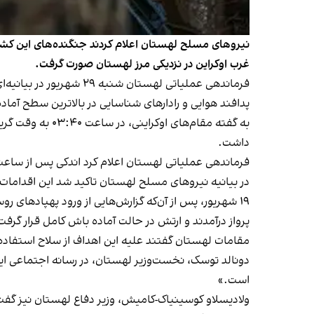
نیروهای مسلح لهستان اعلام کردند جنگنده‌های این کشور 
غرب اوکراین در نزدیکی مرز لهستان صورت گرفت.
فرماندهی عملیاتی لهست
پدافند هوایی و رادارهای شناسایی در بالاترین سطح آماده‌
به گفته مقام‌ها
داشت.
فرماندهی عملیاتی لهستان اعلام کرد اندکی پس از ساعت ۰۵:۰۰ به وقت گرینویچ و با توقف حملات هوایی روسیه به اوکراین، عملیات مشترک هوایی لهستان و متحدان پایان 
در بیانیه نیروهای مسلح لهستان تاکید شد این اقدامات
۱۹ شهریور، پس از آن‌که گزارش‌هایی از ورود پهپادهای
پرواز درآمدند و ارتش در حالت آماده باش کامل قرار گرفت
مقامات لهستان گفتند علیه این اهداف از سلاح استفاده ک
دونالد توسک، نخست‌وزیر لهستان، در رسانه اجتماعی ا
است.»
ولادیسلاو کوسینیاک-کامیش، وزیر دفاع لهستان نیز گف