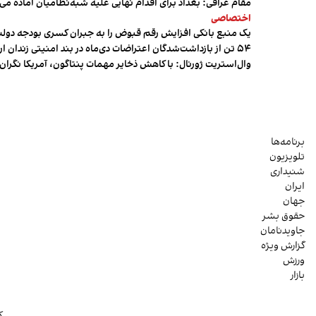
مقام عراقی: بغداد برای اقدام نهایی علیه شبه‌نظامیان آماده می
اختصاصی
یک منبع بانکی افزایش رقم قبوض را به جبران کسری بودجه دول
۵۴ تن از بازداشت‌شدگان اعتراضات دی‌ماه در بند امنیتی زندان اردبیل به سر می‌برند
وال‌استریت ژورنال: با کاهش ذخایر مهمات پنتاگون، آمریکا نگرا
برنامه‌ها
تلویزیون
شنیداری
ایران
جهان
حقوق بشر
جاویدنامان
گزارش ویژه
ورزش
بازار
ک