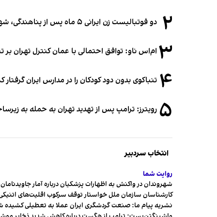
۲
دو فوتبالیست زن ایرانی ۵ ماه پس از پناهندگی، شهروند استرالیا شدند
۳
ام‌اس ناو: توافق احتمالی با عمان کنترل تهران بر ت
۴
تنباکوی بدون دود کودکان را در مدارس ایران گرفتار 
۵
رویترز: ترامپ پس از تهدید تهران به حمله به زیرس
انتخاب سردبیر
روایت شما
شهروندان در واکنش به اظهارات پزشکیان درباره آمار جاویدنامان، ا
کارشناسان سازمان ملل خواستار توقف سرکوب اقلیت‌های اتنیکی 
نشریه پیام ما: صنعت گردشگری ایران عملا به تعطیلی کشیده 
واشینگتن‌پست: ترامپ از هگست درباره کاهش شدید ذخایر مو