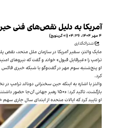
آمریکا به دلیل نقص‌های فنی حی
۴ مهر ۱۴۰۴، ۰۴:۳۶ (‎+۱ گرینویچ)
اشتراک‌گذاری
مایک والتز، سفیر آمریکا در سازمان ملل متحد، نقص پ
ترامپ را «غیرقابل قبول» خواند و گفت که نیروهای امنیت
او پنج‌شنبه سوم مهر در گفت‌وگو با شبکه خبری فاکس اعل
کرد.
والتز با اشاره به اینکه حین سخنرانی دونالد ترامپ در 
بازگشت، تاکید کرد: «۱۵۰ رهبر جهانی آن‌جا حضور داشتند و این اتفاق‌ها فقط برای رییس‌جمهور آمریکا رخ داد. کل ماجرا بودار است.»
او تایید کرد که ایالات متحده از ابتدای سال جاری سهم خ