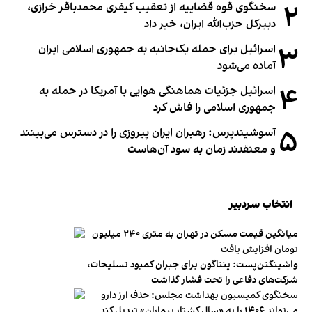
۲
سخنگوی قوه قضاییه از تعقیب کیفری محمدباقر خرازی،
دبیر‌کل حزب‌الله ایران، خبر داد
۳
اسرائیل برای حمله یک‌جانبه به جمهوری اسلامی ایران
آماده می‌شود
۴
اسرائیل جزئیات هماهنگی هوایی با آمریکا در حمله به
جمهوری اسلامی را فاش کرد
۵
آسوشیتدپرس: رهبران ایران پیروزی را در دسترس می‌بینند
و معتقدند زمان به سود آن‌هاست
انتخاب سردبیر
میانگین قیمت مسکن در تهران به متری ۲۴۰ میلیون
تومان افزایش یافت
واشینگتن‌پست: پنتاگون برای جبران کمبود تسلیحات،
شرکت‌های دفاعی را تحت فشار گذاشت
سخنگوی کمیسیون بهداشت مجلس: حذف ارز دارو
می‌تواند ۱۴۰۶ را به «سال کشتار بیماران» تبدیل کند