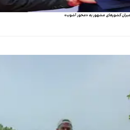
هبران کشورهای مشهور به «محور آشوب»