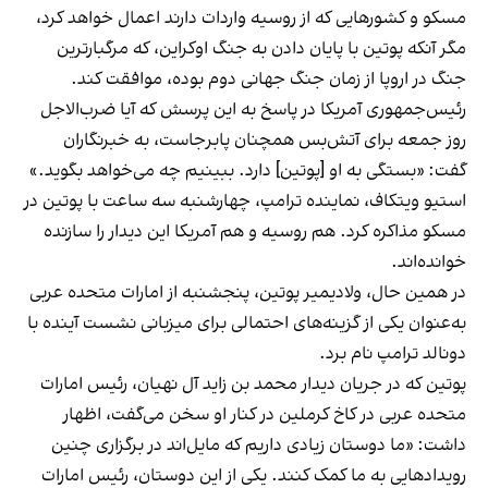
مسکو و کشورهایی که از روسیه واردات دارند اعمال خواهد کرد،
مگر آنکه پوتین با پایان دادن به جنگ اوکراین، که مرگبارترین
جنگ در اروپا از زمان جنگ جهانی دوم بوده، موافقت کند.
رئیس‌جمهوری آمریکا در پاسخ به این پرسش که آیا ضرب‌الاجل
روز جمعه برای آتش‌بس همچنان پابرجاست، به خبرنگاران
گفت: «بستگی به او [پوتین] دارد. ببینیم چه می‌خواهد بگوید.»
استیو ویتکاف، نماینده ترامپ، چهارشنبه سه ساعت با پوتین در
مسکو مذاکره کرد. هم روسیه و هم آمریکا این دیدار را سازنده
خوانده‌اند.
در همین حال، ولادیمیر پوتین، پنجشنبه از امارات متحده عربی
به‌عنوان یکی از گزینه‌های احتمالی برای میزبانی نشست آینده با
دونالد ترامپ نام برد.
پوتین که در جریان دیدار محمد بن زاید آل نهیان، رئیس امارات
متحده عربی در کاخ کرملین در کنار او سخن می‌گفت، اظهار
داشت: «ما دوستان زیادی داریم که مایل‌اند در برگزاری چنین
رویدادهایی به ما کمک کنند. یکی از این دوستان، رئیس امارات