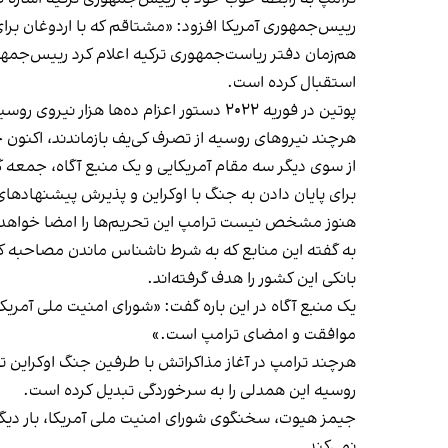
رییس‌جمهوری آمریکا افزود: «مشتاقم که با اردوغان برا
هم‌زمان دفتر ریاست‌جمهوری ترکیه اعلام کرد رییس‌جمهوری
استقبال کرده است.
پوتین در فوریه ۲۰۲۲ دستور اعزام ده‌ها هزار نیروی روسیه به خاک اوکراین را صادر کرد. عملیاتی که کرملین آن را «عملیات نظامی ویژه» علیه کشور همسایه توصیف می‌کند.
هرچند نیروهای روسیه از تصرف کی‌یف بازماندند، اکنون حدود ۲۰ درصد از خاک اوکراین، شامل بخش‌های بزرگی از جنوب و شرق این کشور در کنترل مس
از سوی دیگر سه مقام آمریکایی و یک منبع آگاه، جمعه گذ
برای پایان دادن به جنگ با اوکراین و پذیرش پیشنهادهای 
هنوز مشخص نیست ترامپ این تحریم‌ها را امضا خواهد کر
به گفته این منابع که به شرط ناشناس ماندن مصاحبه کر
بانکی این کشور را هدف گرفته‌اند.
یک منبع آگاه در این باره گفت: «شورای امنیت ملی آمری
موافقت و امضای ترامپ است.»
هرچند ترامپ در آغاز مذاکراتش با طرفین جنگ اوکراین ت
روسیه این همدلی را به سرخوردگی تبدیل کرده است.
جیمز هیوت، سخنگوی شورای امنیت ملی آمریکا، بار دیگر ب
نمی‌کند.