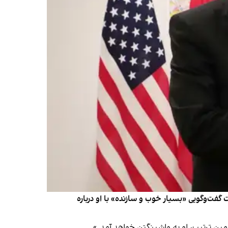
فت‌وگویی «بسیار خوب و سازنده» با او درباره
همین ترتیب، او به واشینگتن خواهد آمد.»