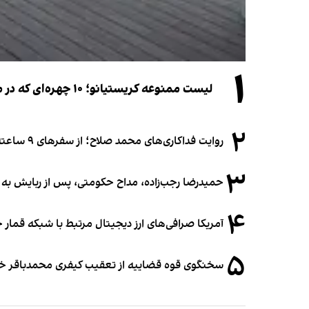
۱
لیست ممنوعه کریستیانو؛ ۱۰ چهره‌ای که در مراسم عروسی رونالدو و جورجینا جایی ندارند
۲
روایت فداکاری‌های محمد صلاح؛ از سفرهای ۹ ساعته تا خوابیدن زیر آسمان قاهره
۳
حمیدرضا رجب‌زاده، مداح حکومتی، پس از ربایش به
۴
آمریکا صرافی‌های ارز دیجیتال مرتبط با شبکه قمار 
۵
سخنگوی قوه قضاییه از تعقیب کیفری محمدباقر خرازی،