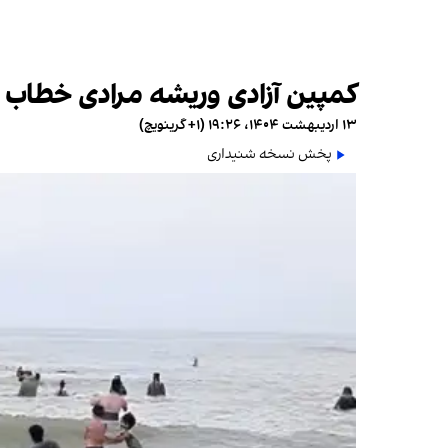
کمپین آزادی وریشه مرادی خطاب ب
۱۳ اردیبهشت ۱۴۰۴، ۱۹:۲۶ (‎+۱ گرینویچ)
پخش نسخه شنیداری