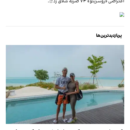
اعتراضی «روسریتو» ۷۴ ضربه
شلاق زد
.
پربازدیدترین‌ها