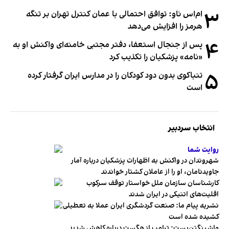
۳
ام‌اس ناو: توافق احتمالی با عمان کنترل تهران بر تنگه
هرمز را افزایش می‌دهد
۴
پس از جنجال استعفا، دفتر مجتبی خامنه‌ای واکنش او به
«نامه» پزشکیان را تکذیب کرد
۵
تنباکوی بدون دود کودکان را در مدارس ایران گرفتار کرده
است
انتخاب سردبیر
روایت شما
شهروندان در واکنش به اظهارات پزشکیان درباره آمار
جاویدنامان، او را از عاملان کشتار خواندند
کارشناسان سازمان ملل خواستار توقف سرکوب
اقلیت‌های اتنیکی در ایران شدند
نشریه پیام ما: صنعت گردشگری ایران عملا به تعطیلی
کشیده شده است
واشینگتن‌پست: ترامپ از هگست درباره کاهش شدید