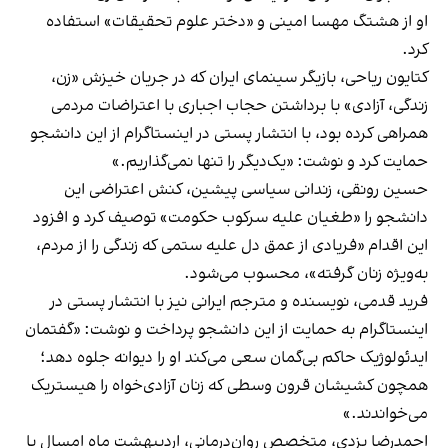
او از هشتگ مهسا امینی و «دختر علوم تحقیقات» استفاده
کرد.
کتایون ریاحی، بازیگر سینمای ایران که در جریان خیزش «زن،
زندگی، آزادی» با برداشتن حجاب اجباری با اعتراضات مردمی
همراهی کرده بود، با انتشار پستی در اینستاگرام از این دانشجو
حمایت کرد و نوشت: «یک‌دیگر را تنها نمی‌گذاریم.»
حسین رونقی، زندانی سیاسی پیشین،
کنش اعتراضی این
دانشجو
را «طغیان علیه سرکوب حکومت» توصیف کرد و افزود
این اقدام «فریادی از عمق دل علیه ستمی که زندگی را از مردم،
به‌ویژه زنان گرفته»، محسوب می‌شود.
فرید قدمی، نویسنده و مترجم ایرانی نیز با انتشار پستی در
اینستاگرام به حمایت از این دانشجو پرداخت و نوشت: «گفتمان
ایدئولوژیک حاکم بی‌گمان سعی می‌کند او را دیوانه جلوه دهد؛
همچون کشیشان قرون وسطی که زنان آزادی‌خواه را هیستریک
می‌خواندند.»
احمدرضا یزدی، متخصص روان‌درمانی، اردیبهشت‌ ماه امسال با