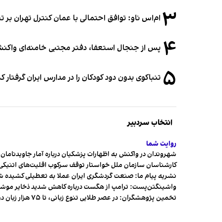
۳
ام‌اس ناو: توافق احتمالی با عمان کنترل تهران بر ت
۴
پس از جنجال استعفا، دفتر مجتبی خامنه‌ای واکنش 
۵
تنباکوی بدون دود کودکان را در مدارس ایران گرفتار 
انتخاب سردبیر
روایت شما
شهروندان در واکنش به اظهارات پزشکیان درباره آمار جاویدنامان، ا
کارشناسان سازمان ملل خواستار توقف سرکوب اقلیت‌های اتنیکی 
نشریه پیام ما: صنعت گردشگری ایران عملا به تعطیلی کشیده 
واشینگتن‌پست: ترامپ از هگست درباره کاهش شدید ذخایر مو
تخمین پژوهشگران: در عصر طلایی تنوع زبانی، تا ۷۵ هزار زبان در جهان وجود داشت