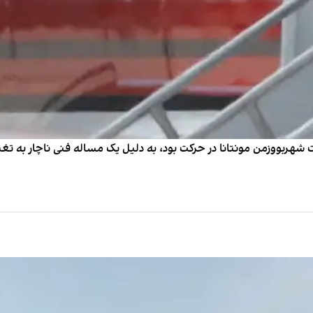
الد ترامپ که جمعه ۱۹ مرداد به سمت شهربووزمن مونتانا در حرکت بود، به دلیل یک مساله فن