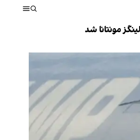
ینگز مونتانا شد