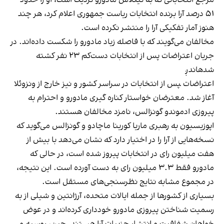
۵۱ درصد آرا برنده انتخابات ریاست جمهوری اعلام کرد، هر چند
هنوز آمار تفکیکی آرا را منتشر نکرده است.
مخالفان می‌گویند که با فاصله زیاد مادورو را شکست داده‌اند. در
جریان اعتراضات پس از انتخابات دست‌کم ۲۳ نفر کشته
شدهاندږ
اعتراضات ‍پس از انتخابات در سراسر کشور و نیز خارج از ونزوئلا
آغاز شد. معترضان خواستار کناره گیری مادورو و احترام به
پیروزی ادموندو گونزالس، نامزد مخالفان هستند.
اپوزیسیون به رهبری ماریا کورینا ماچادو و گونزالس می‌گوید که
نسخه‌هایی از آرا را در اختیار دارد که نشان می‌دهد با بیش از
هفت میلیون رای در انتخابات پیروز شده است، در حالی که
مادورو فقط ۳.۳ میلیون رای به دست آورده است. این نتیجه،
در مجموع مشابه نتایج نظرسنجی‌های مستقل است.
بسیاری از کشورها از جمله ایالات متحده، آرژانتین و شیلی از به
رسمیت شناختن پیروزی مادورو خودداری کرده‌اند و در عوض
خواهان شفافیت و انتشار جزییات آرا هستند. چین، روسیه و