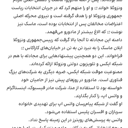
ونزوئلا
خواند
و او را متهم کرد که در جریان انتخابات ریاست
جمهوری ونزوئلا او را هدف گرفته است و نیروی محرکه اصلی
اعتراضات مخالفان پس از انتخابات بوده است، ماسک نیز
نوشت
که الاغ بیشتر از مادورو می‌فهمد.
دامنه این مجادله تا آنجا بالا گرفت که رییس‌جمهوری ونزوئلا
ایلان ماسک را به
نبرد تن به تن در خیابان‌های کاراکاس
فراخواند. این دو همچنین پیشنهادهایی برای مجادله با هم در
شبکه ایکس و تلویزیون دولتی ونزوئلا ارائه کرده‌اند.
ممنوعیت موقت شبکه ایکس، ضربه دیگری به شرکت‌های بزرگ
فناوری است. مادورو در روزهای پیش نیز از حامیان خود
خواسته بود تا استفاده از متا، شرکت مادر فیسبوک، اینستاگرام
و واتس اپ، را کنار بگذارند.
او گفت از شبکه پیام‌رسان واتس اپ برای تهدیدی خانواده
سربازان و افسران پلیس استفاده می‌شود.
واتس به پرسش‌های رویترز در این زمینه پاسخ نداد.
مرجع انتخاباتی که به نیکلاس مادورو نزدیک است، او را حدود