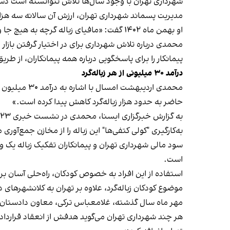
شهرداری تهران با وجود سال‌ها تلاش نتوانسته است دست آ
مدیریت پسماند شهرداری تهران، ارزش آن سالانه سه هزار
او بهمن‌ ماه ۱۴۰۲ گفت: «مافیای زباله گرچه به هیچ جا وصل نیست اما دغدغه برخورد انتظامی ندارد.»
محمدی درباره تلاش شهرداری برای در اختیار گرفتن بازار زب
پیمانکار را برای پاسخگویی درباره همه پیمانکاران، از طریق مناقصه تع
درآمد ۳۰ میلیونی از هر زباله‌گرد
محمدی اردیب
حاضر به حدود هزار زباله‌گرد کاهش پیدا کرده است.»
به‌کارگیری "کولی کتفی‌ها" این زباله را از مخازن جمع‌آوری
سود مالی شهرداری تهران و پیمانکاران تفکیک زباله یک و
است.
استفاده از این افراد به خصوص کودکان، راه‌حلی آسان برای
موضوع کودکان زباله‌گرد، علاوه بر تهران به کلانشهرهای
مهر ماه سال گذشته، غلامعباس ترکی، معاون دادستان کل
هر چند شهرداری تهران می‌گوید هدفش از انعقاد قرارداد با 