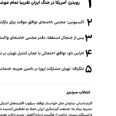
۱
رویترز: آمریکا در جنگ ایران تقریبا تمام موش
۲
اکسیوس: مجتبی خامنه‌ای توافق موقت برای بازگشای
۳
پس از جنجال استعفا، دفتر مجتبی خامنه‌ای واکنش 
۴
ام‌اس ناو: توافق احتمالی با عمان کنترل تهران بر ت
۵
تلگراف: تهران مشارکت اروپا در تامین هزینه خدمات 
انتخاب سردبیر
کارشناسان سازمان ملل خواستار توقف سرکوب اقلیت‌های اتنیکی 
نشریه پیام ما: صنعت گردشگری ایران عملا به تعطیلی کشیده 
واشینگتن‌پست: ترامپ از هگست درباره کاهش شدید ذخایر مو