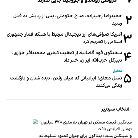
عروسی رونالدو و جورجینا جایی ندارند
۲
حمیدرضا رجب‌زاده، مداح حکومتی، پس از ربایش به قتل
رسید
۳
آمریکا صرافی‌های ارز دیجیتال مرتبط با شبکه قمار جمهوری
اسلامی را تحریم کرد
۴
سخنگوی قوه قضاییه از تعقیب کیفری محمدباقر خرازی،
دبیر‌کل حزب‌الله ایران، خبر داد
تحلیل
۵
نسل معلق؛ ایرانیانی که میان رفتن، دیده شدن و بازگشت
زندگی می‌کنند
انتخاب سردبیر
میانگین قیمت مسکن در تهران به متری ۲۴۰ میلیون
تومان افزایش یافت
واشینگتن‌پست: پنتاگون برای جبران کمبود تسلیحات،