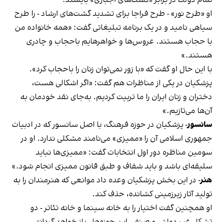
تمام دولت در برابر «گشت‌های اجباری» بایستد.
او «طرح نور» - طرح فراجا برای تشدید گشت‌های ارشاد - را طرح
سیاهی نامید و در یک برنامه تبلیغاتی گفت: «همه خانواده من
با حجاب هستند. عروس‌ها و خواهرهایم باحجاب و چادری
هستند.»
با این حال او گفت که «با زور نمی‌توان زنان را باحجاب کرد».
پزشکیان در یکی از مناظرات هم گفت: «اگر اشکالی هست،
دختران و زنان ایران را ما تربیت کردیم. به‌جای نقد خودمان به
آن‌ها می‌تازیم.»
سانسور
- پزشکیان در حوزه فرهنگ، با اصل سانسور که در ادبیات
جمهوری اسلامی آن را «ممیزی» می‌نامند مشکلی ندارد. او در
سومین مناظره دور اول انتخابات گفت: «ممیزی‌ها نباید
سلیقه‌ای باشد و باید شفاف و طبق قانون ممیزی انجام شود.»
هنر
-
در این بخش پزشکیان وعده داد موانعی که هنرمندان را به
تولید آثار زیرزمینی کشانده، حذف کند.
او همچنین گفت اختیار را به خانه سینما و خانه تئاتر - دو