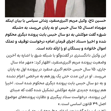
حسین تاج، وکیل مریم اکبری‌منفرد، زندانی سیاسی با بیان اینکه
مهرماه امسال ۱۵ سال حبس او به پایان می‌رسد، به «شبکه
شرق» گفت موکلش به دو سال حبس بابت پرونده دیگری محکوم
شده و اخیرا «ستاد اجرای فرمان امام» درخواست توقیف و تملک
اموال خانواده و بستگان او را ارائه داده است.
این وکیل دادگستری در گفت‌وگو با شبکه شرق با اشاره به آخرین
وضعیت پرونده مریم اکبری‌منفرد،
اظهار کرد
: «مهر ماه سال
جاری، ۱۵ سال حبس خانم اکبری منفرد در پرونده اول به پایان
می‌رسد. او در این مدت حتی یک روز هم به مرخصی اعزام نشده
و به دو سال حبس بابت پرونده دیگری محکوم شده است. اخیرا
هم پرونده جدیدی علیه موکلش تشکیل شده گفت که مبنای
این پرونده، درخواست ستاد پیگیری و نظارت پرونده‌های موضوع
اصل ۴۹ قانون اساسی است.»
تاج در این باره گفت: «در ادعای مطروحه از سوی این ستاد،