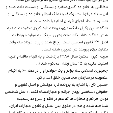
مطالبی به خانواده اکبری‌منفرد و بستگان او نسبت داده شده و
این ستاد درخواست توقیف و تملک اموال خانواده و بستگان او
به سود «ستاد اجرای فرمان امام» را داده است.»
به گفته این وکیل دادگستری، پرونده تازه اکبری‌منفرد به شعبه
شش دادگاه انقلاب که مخصوص رسیدگی به موارد مربوط به
اصل ۴۹ قانون اساسی است ارجاع شده و برای مرداد ماه وقت
نظارت برای پرونده‌اش تعیین شده است.
مریم اکبری‌ منفرد سال ۱۳۸۸ بازداشت و به اتهام «اقدام علیه
امنیت ملی» به ۱۵ سال زندان
محکوم شد
.
جمهوری اسلامی سه برادر و یک خواهر او را در دهه ۶۰ به اتهام
عضویت در سازمان مجاهدین خلق اعدام کرد.
حسین تاج، با اشاره به پرونده تازه موکلش و اصل فقهی و
حقوقی «شخصی بودن جرائم و مجازات‌ها» گفت: «اصل شخصی
بودن جرائم و مجازات‌ها که هم در فقه و شرع به رسمیت
شناخته شده و هم در حقوق بین‌الملل و قانون مجازات ایران،
تاکید دارد که مجازات صرفا باید به فرد وارد شود و نزدیکان او را