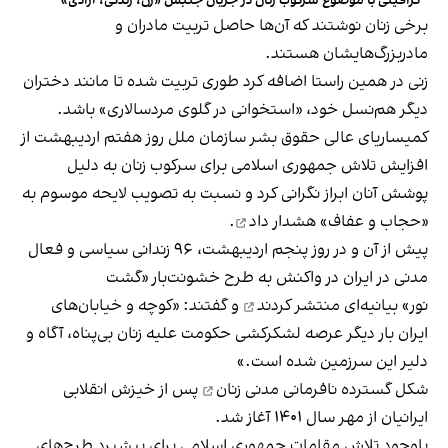
گرافیتی با موضوع سرکوب زنان در جریان جنبش «زن، زندگی، آزادی»
برخی زنان نوشتند که آن‌ها حاصل تربیت مادران و
مادربزرگ‌هایشان هستند.
زنی در همین راستا
اضافه کرد
طوری تربیت شده تا مانند دختران
دیگر هم‌نسل خود، «استخوانی در گلوی مردسالاری» باشد.
کمیساریای عالی حقوق بشر سازمان ملل روز هفتم اردیبهشت از
افزایش تلاش جمهوری اسلامی برای سرکوب زنان به دلیل
پوشش آنان ابراز نگرانی کرد و نسبت به تصویب لایحه موسوم به
«حجاب و عفاف»
هشدار داد
.
پیش از آن و در روز پنجم اردیبهشت، ۹۶ زندانی سیاسی و فعال
مدنی در ایران در واکنش به طرح خشونت‌بار «گشت
نور»
بیانیه‌ای منتشر کردند
و گفتند: «کوچه و خیابان‌های
ایران بار دیگر عرصه لشکرکشی حکومت علیه زنان بی‌پناه، آگاه و
دلیر این سرزمین شده است.»
شکل گسترده
نافرمانی مدنی زنان
پس از خیزش انقلابی
ایرانیان از مهر سال ۱۴۰۱ آغاز شد.
باوجود تلاش مقامات جمهوری اسلامی برای پیشبرد طرح‌های