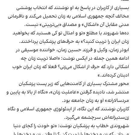
بسیاری از کاربران در پاسخ به او نوشتند که انتخاب پوششی
مخالف آنچه جمهوری اسلامی به زنان تحمیل می‌کند و نافرمانی
مدنی مقابل آن «اشکال» و مصداق «بی‌تربیتی» نیست.
ده‌ها شهروند با مطلع «تو و امثال تو کی هستید که بخواهید
زنان ایران را تربیت کنید؟» به حرف‌های پزشکیان پرداختند.
ابوذر زمان، وکیل و فرزند حسین زمان، خواننده موسیقی در
ادامه همین جمله در ایکس
نوشت
: «اصلا تربیت زنان چه
اشکالی دارد که حرف از اشکال می‌زنی؟ فعلا که زنان ایران خوب
ادبتان کرده‌اند.»
محور مشترک بسیاری از کامنت‌هایی که زیر پست پزشکیان
منتشر شد، نادیده گرفتن «عاملیت زنان»،‌ «نگاه از بالا به پایین و
مردسالارانه» او به زنان جامعه بود.
کاربران نوشتند که این نگاه، از ایدئولوژی جمهوری اسلامی و نگاه
زن‌ستیزانه‌اش سرچشمه می‌گیرد.
شهروندی خطاب به پزشکیان
نوشت
: «تو خودت را کجای دنیا
می‌دانی که زن و دخترها را تربیت کنی؟ تا وقتی زن و دخترها را