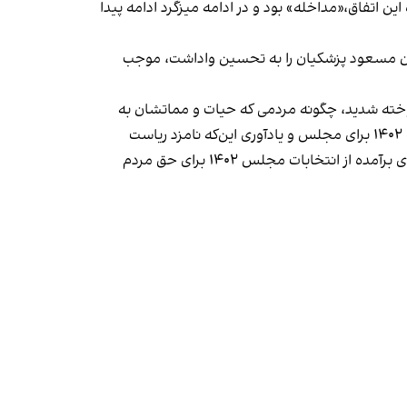
ن اتفاق،«مداخله» بود و در ادامه میزگرد ادامه پیدا
اران مسعود پزشکیان را به تحسین واداشت، موجب
وخته شدید، چگونه مردمی که حیات و مماتشان به
نابودی رفته و صدایشان خفه شده را به روزنه‌گشایی دعوت کردید؟» او در ادامه با اشاره به دعوت فاضلی برای شرکت در انتخابات ۱۴۰۲ برای مجلس و یادآوری این‌که نامزد ریاست
جمهوری حتی جرات نکرده در دفاع از حق مشاورش قدمی بردارد، از فاضلی پرسیده «چگونه انتظار داشتید چند نماینده ۴ درصدی برآمده از انتخابات مجلس ۱۴۰۲ برای حق مردم