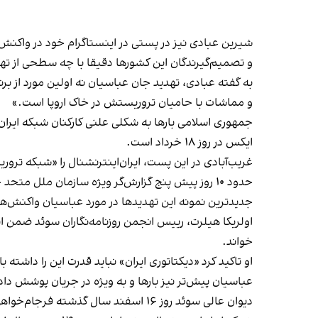
شیرین عبادی نیز در پستی در اینستاگرام خود در واکن
و تصمیم‌گیرندگان این کشورها دقیقا با چه سطحی از تهد
به گفته عبادی، تهدید جان عباسیان نه اولین مورد از ب
و مماشات با حامیان تروریستش در خاک اروپا است.»
جمهوری اسلامی بارها به شکلی علنی کارکنان شبکه ایران‌
ایکس در روز ۱۸ خرداد است.
غریب‌آبادی در این پست، ایران‌اینترنشنال را «شبکه ترور
حدود ۱۰ روز پیش پنج گزارش‌گر ویژه سازمان ملل متحد خشونت فرامرزی و «تهدید به مرگ و ارعاب کارکنان ایران‌ا‌ینترنشنال» را
جدیدترین نمونه این تهدیدها در مورد عباسیان واکن
اولریکا هیلرت، رییس انجمن روزنامه‌‌نگاران سوئد ضمن ابر
خواند.
او تاکید کرد «دیکتاتوری ایران» نباید قدرت این را داشته با
عباسیان پیش‌تر نیز بارها و به ویژه در جریان پوشش
داد
دیوان عالی سوئد روز ۱۶ اسفند سال گذشته فرجام‌خواهی نوری را