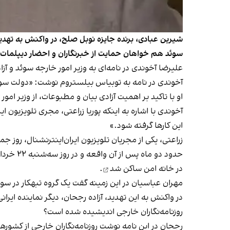
شیرین عبادی، برنده جایزه نوبل صلح، در واکنش به تهدید
سوئد هم خواهان حمایت از خبرنگاران و احضار دیپلمات
علیرضا آخوندی در نامه‌ای به وزیر امور خارجه سوئد و آز
آخوندی در نامه‌ به توبیاس بیلستروم نوشت: «دولت سو
او با تاکید بر اهمیت آزادی بیان و مطبوعات، از وزیر ا
آخوندی با اشاره به اینکه پوریا زراعتی، مجری تلویزیون 
این کارها گرفته شود.»
زراعتی، یکی از مجریان تلویزیون ایران‌اینترنشنال، روز جمعه ۱۰ فروردین از سوی سه 
حدود دو ماه پس از آن واقعه و در روز سه‌شنبه ۲۲ خرداد، مهران عباسیان، خبرنگار ایران‌اینترنشنال در سوئد در پی تهدید‌های امنیتی که پلیس سوئد آن را «جدی و واقعی» ارزیابی کرد،
در خانه امن ساکن شد
.
مهران عباسیان در این زمینه گفت یک گروه تبهکار در س
در واکنش به این تهدید، آزاده رجحان، دیگر نماینده ایران
روزنامه‌نگاران خارجی اندیشیده شده است؟
رجحان در این نامه نوشت روزنامه‌نگاران خارجی از کشورهایی 