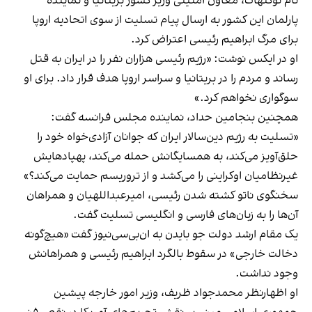
تام توگنهات، معاون امنیتی وزیر کشور بریتانیا و نماینده
پارلمان این کشور به ارسال پیام تسلیت از سوی اتحادیه اروپا
برای مرگ ابراهیم رئيسی اعتراض کرد.
او در ایکس نوشت: «رژیم رئيسی هزاران نفر را در ایران به قتل
رساند و مردم را در بریتانیا و سراسر اروپا هدف قرار داد. برای او
سوگواری نخواهم کرد.»
همچنین بنجامین حداد، نماینده مجلس فرانسه گفت:
«تسلیت به رژیم دین‌سالار ایران که جوانان آزادی‌خواه خود را
حلق‌آویز می‌کند، به همسایگانش حمله می‌کند، پهپاد‌هایش
غیرنظامیان اوکراینی را می‌کشد و از تروریسم حمایت می‌کند؟»
سخنگوی ناتو کشته شدن رئيسی، امیرعبداللهیان و همراهان
آن‌ها را به زبان‌های فارسی و انگلیسی تسلیت گفت.
یک مقام ارشد دولت جو بایدن به ان‌بی‌سی‌نیوز گفت «هیچ‌گونه
دخالت خارجی» در سقوط بالگرد ابراهیم رئیسی و همراهانش
وجود نداشت.
او اظهارنظر محمدجواد ظریف، وزیر امور خارجه پیشین