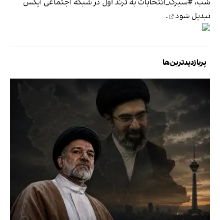
شب، #سیرک_انتخابات به ترند اول در شبکه اجتماعی ایکس
تبدیل شود
.
پربازدیدترین‌ها