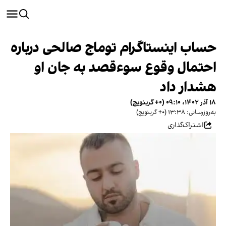
حساب اینستاگرام توماج صالحی درباره
احتمال وقوع سوءقصد به جان او
هشدار داد
۱۸ آذر ۱۴۰۲، ۰۹:۱۰ (‎+۰ گرینویچ)
به‌روزرسانی: ۱۳:۳۸ (‎+۰ گرینویچ)
اشتراک‌گذاری