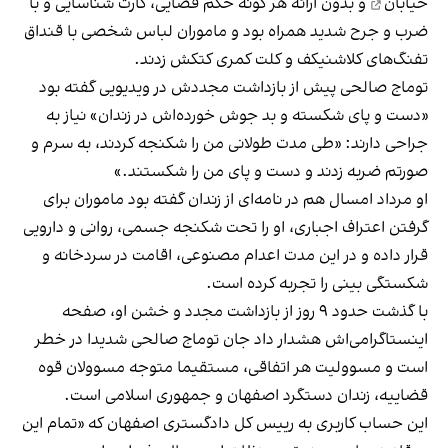
خیابان
و بدون ارائه هر گونه حکم قضایی، کارت شناسایی و با
ضرب و جرح شدید همراه بود و ماموران لباس شخصی با قنداق
تفنگ‌های کلاشنیکف و کلت کمری کتکش زدند.
توماج صالحی پیش از بازداشت مجددش در ویدیویی گفته بود
«دست و پای شکسته و بد جوش‌ خورده‌اش در زندان» نیاز به
جراحی دارند: «طی مدت طولانی من را شکنجه کردند، به سرم و
صورتم ضربه زدند و دست و پای من را شکستند.»
او مرداد امسال هم در نامه‌ای از زندان گفته بود ماموران برای
گرفتن اعتراف اجباری، او را تحت شکنجه جسمی، روانی و دارویی
قرار داده و در این مدت اعدام مصنوعی، اقامت در سردخانه و
شکستگی بینی را تجربه کرده است.
با گذشت حدود ۹ روز از بازداشت مجدد و خشن او، صفحه
اینستاگرامی‌اش هشدار داد جان توماج صالحی شدیدا در خطر
است و مسوولیت هر اتفاقی، مستقیما متوجه مسوولان قوه
قضاییه، زندان دستگرد اصفهان و جمهوری اسلامی است.
این حساب کاربری به رییس کل دادگستری اصفهان که «تمام این