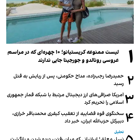
۱
لیست ممنوعه کریستیانو؛ ۱۰ چهره‌ای که در مراسم
عروسی رونالدو و جورجینا جایی ندارند
۲
حمیدرضا رجب‌زاده، مداح حکومتی، پس از ربایش به قتل
رسید
۳
آمریکا صرافی‌های ارز دیجیتال مرتبط با شبکه قمار جمهوری
اسلامی را تحریم کرد
۴
سخنگوی قوه قضاییه از تعقیب کیفری محمدباقر خرازی،
دبیر‌کل حزب‌الله ایران، خبر داد
تحلیل
نسل معلق؛ ایرانیانی که میان رفتن، دیده شدن و بازگشت