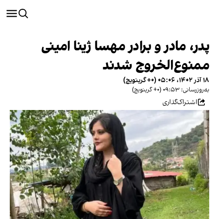
پدر، مادر و برادر مهسا ژینا امينی
ممنوع‌الخروج شدند
۱۸ آذر ۱۴۰۲، ۰۵:۰۶ (‎+۰ گرینویچ)
به‌روزرسانی: ۰۹:۵۳ (‎+۰ گرینویچ)
اشتراک‌گذاری