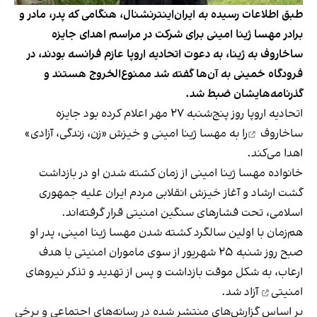
طبق اطلاعات رسیده به ایران‌اینترنشنال، هنگامی که پدر، مادر و
برادر مهسا ژینا امينی برای شرکت در مراسم اهدای جایزه
ساخاروف به ژینا، به دعوت اتحادیه اروپا عازم فرانسه بودند، در
فرودگاه خمینی به ‌آن‌ها گفته شد ممنوع‌الخروج هستند و
گذرنامه‌هایشان ضبط شد.
اتحادیه اروپا روز پنج‌شنبه ۲۷ مهر اعلام کرده بود
جایزه
ساخاروف
را به مهسا ژینا امینی و خیزش «زن، زندگی، آزادی»
اهدا می‌کند.
خانواده‌ مهسا ژینا امینی از زمان کشته شدن او در بازداشت
گشت ارشاد و آغاز خیزش انقلابی مردم ایران علیه جمهوری
اسلامی، تحت فشارهای سنگین امنیتی قرار گرفته‌اند.
هم‌زمان با اولین سالگرد کشته شدن مهسا ژینا امینی، پدر او
صبح روز شنبه ۲۵ شهریور از سوی ماموران امنیتی با هدف
ارعاب، به شکل موقت
بازداشت و پس از تهدید و تذکر نیروهای
امنیتی
آزاد شد.
بر اساس گزارش‌های منتشر شده در رسانه‌های اجتماعی و برخی