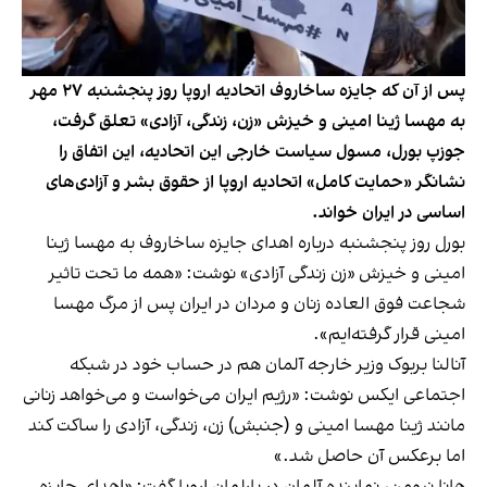
پس از آن که جایزه ساخاروف اتحادیه اروپا روز پنجشنبه ۲۷ مهر
به مهسا ژینا امینی و خیزش «زن، زندگی، آزادی» تعلق گرفت،
جوزپ بورل، مسول سیاست خارجی این اتحادیه، این اتفاق را
نشانگر «حمایت کامل» اتحادیه اروپا از حقوق بشر و آزادی‌های
اساسی در ایران خواند.
بورل روز پنجشنبه درباره اهدای جایزه ساخاروف به مهسا ژینا
امینی و خیزش «زن زندگی آزادی» نوشت: «همه ما تحت تاثیر
شجاعت فوق العاده زنان و مردان در ایران پس از مرگ مهسا
امینی قرار گرفته‌ایم».
آنالنا بربوک وزیر خارجه آلمان هم در حساب خود در شبکه
اجتماعی ایکس نوشت: «رژیم ایران می‌خواست و می‌خواهد زنانی
مانند ژینا مهسا امینی و (جنبش) زن، زندگی، آزادی را ساکت کند
اما برعکس آن حاصل شد.»
هانا نیومن، نماینده آلمان در پارلمان اروپا گفت: «اهدای جایزه