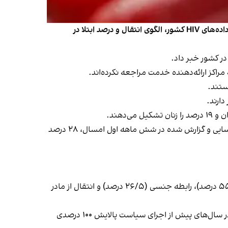
وزارت بهداشت، درمان و آموزش پزشکی هم‌زمان با روز جهانی ایدز از وجود ۴۶ هزار مبتلا در ایران خبر داد. بر اساس گزارش جامع داده‌های HIV کشور، الگوی انتقال و درصد ابتلا در
این گزارش با اعلام اینکه «الگوی راه انتقال و درصد ابتلای زنان و مردان در سال‌های اخیر تغییر کرده» خبر داد: «از کل موارد شناسایی و گزارش شده در شش ماهه اول امسال، ۲۸ درصد
از میان راه‌های ابتلا به اچ‌آی‌وی که از سال ۱۳۶۵ تاکنون در کشور ثبت شده، تزریق با وسایل مشترک در مصرف‌کنندگان مواد (۵۵/۲ درصد)، رابطه جنسی (۲۶/۵ درصد) و انتقال از مادر
بنابر اعلام دفتر مدیریت بیماری‌های واگیر وزارت بهداشت، راه انتقال ۰/۲ درصد از این موارد مربوط به خون و فرآورده‌های خونی در سال‌های پیش از اجرای سیاست پالایش ۱۰۰ درصدی