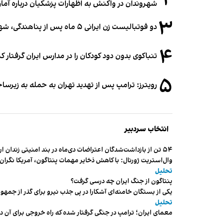
۲
شهروندان در واکنش به اظهارات پزشکیان درباره آمار ج
۳
دو فوتبالیست زن ایرانی ۵ ماه پس از پناهندگی، شهروند استرالیا شدند
۴
تنباکوی بدون دود کودکان را در مدارس ایران گرفتار 
۵
رویترز: ترامپ پس از تهدید تهران به حمله به زیرس
انتخاب سردبیر
۵۴ تن از بازداشت‌شدگان اعتراضات دی‌ماه در بند امنیتی زندان اردبیل به سر می‌برند
وال‌استریت ژورنال: با کاهش ذخایر مهمات پنتاگون، آمریکا نگرا
تحلیل
پنتاگون از جنگ ایران چه درسی گرفت؟
یکی از بستگان خامنه‌ای آشکارا در پی جذب نیرو برای گذر از ج
تحلیل
معمای ایران؛ ترامپ در جنگی گرفتار شده که راه خروجی برای آن د