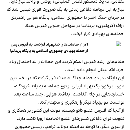
نظامی، به یک «دستورالعمل عملیاتی» روشن و واحد نیاز دارد.
نیاز به این برنامه دفاعی زمانی به یک ضرورت فوری تبدیل شد که
در جریان جنگ اخیر با جمهوری اسلامی، پایگاه هوایی راهبردی
«راف آکروتیری» بریتانیا در سواحل جنوبی قبرس هدف
حمله‌های پهپادی قرار گرفت.
اعزام سامانه‌های ضدپهپاد فرانسه به قبرس پس
از حمله پهپادی جمهوری اسلامی به پایگاه بریتانیا
مقام‌های ارشد قبرس اعلام کردند این حملات را به احتمال زیاد
حزب‌الله لبنان انجام داده است.
این پایگاه، در دو حمله جداگانه هدف قرار گرفت که در نخستین
مورد، برخورد یک پهپاد ایرانی از نوع «شاهد» به باند فرودگاه،
خسارت‌هایی بر جای گذاشت. پدافند هوایی، چند ساعت بعد
توانست دو پهپاد دیگر را رهگیری و منهدم کند.
از آنجا که قبرس عضو ناتو نیست، دولت این کشور بر همکاری و
تقویت توان دفاعی کشورهای عضو اتحادیه اروپا تاکید دارد.
از سوی دیگر، با توجه به اینکه دونالد ترامپ، رییس‌جمهوری