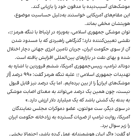
موشک‌های آسیب‌دیده یا مدفون خود را بازیابی کند.
این مقام‌های آمریکایی خواستند به‌دلیل حساسیت موضوع،
هویتشان مخفی بماند.
توان موشکی جمهوری اسلامی، به‌ویژه در ارتباط با
تنگه هرمز
،
نقشی تعیین‌کننده دارد؛ گذرگاهی راهبردی که با مسدود شدن
آن از سوی حکومت ایران، جریان تامین انرژی جهانی دچار اختلال
شده و بهای نفت در بازارهای بین‌المللی افزایش یافته است.
دونالد ترامپ، رییس‌جمهوری آمریکا، ششم فروردین با اشاره به
تهدیدات جمهوری اسلامی
علیه تنگه هرمز گفت: «۹۹ درصد [از
موشک‌های ایران] را از بین برده‌ایم. اما یک درصد نیز قابل قبول
نیست، چون همین یک درصد می‌تواند به معنای اصابت موشکی
به بدنه یک کشتی باشد که یک میلیارد دلار ارزش دارد.»
در سوی دیگر، ست مولتون، عضو دموکرات مجلس نمایندگان
آمریکا، روایت ترامپ از ضربات گسترده به زرادخانه حکومت ایران
را زیر سوال برد.
او گفت: «اگر ایران هوشمندانه عمل کرده باشد، احتمالا بخشی