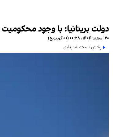
دولت بریتانیا: با وجود محکومیت 
۲۰ اسفند ۱۴۰۴، ۰۰:۲۸ (‎+۰ گرینویچ)
پخش نسخه شنیداری