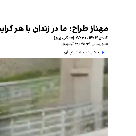
مهناز طراح: ما در زندان با هر 
۱۶ دی ۱۴۰۳، ۰۷:۳۰ (‎+۰ گرینویچ)
به‌روزرسانی: ۰۹:۰۳ (‎+۰ گرینویچ)
پخش نسخه شنیداری