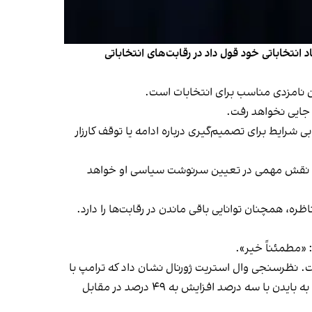
جو بایدن، رییس‌جمهوری ایالات متحده، او روز چهارشنبه ۱۳ تیر، به کارکنان ستاد انتخاباتی خود قول داد در رقابت‌های انتخاباتی
 نامزدی مناسب برای انتخابات است.
ه جایی نخواهد رفت.
ی شرایط برای تصمیم‌گیری درباره ادامه یا توقف کارزار
ی روزهای آینده نقش مهمی در تعیین سرنوشت سیاسی او خواهد
ره، همچنان توانایی باقی ماندن در رقابت‌ها را دارد.
: «مطمئناً خیر».
. نظرسنجی وال استریت ژورنال نشان داد که ترامپ با
اختلاف ۴۸ تا ۴۲ درصد بایدن را شکست داده است، در حالی که نظرسنجی نیویورک تایمز/سینا نشان داد که برتری ترامپ نسبت به بایدن با سه درصد افزایش به ۴۹ درصد در مقابل