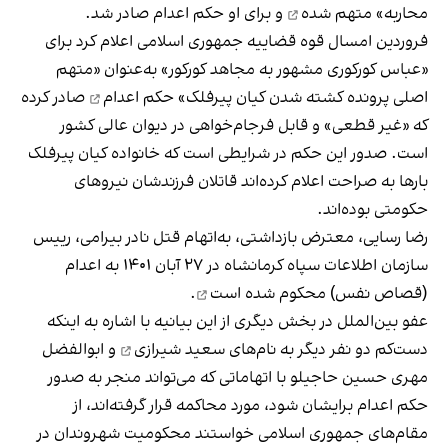
محاربه»
متهم شده
و برای او حکم اعدام صادر شد.
فروردین امسال قوه قضاییه جمهوری اسلامی اعلام کرد برای
«عباس کورکوری مشهور به مجاهد کورکور» به‌عنوان «متهم
اصلی پرونده کشته شدن کیان پیرفلک»
حکم اعدام
صادر کرده
که «غیر قطعی» و قابل فرجام‌خواهی در دیوان عالی کشور
است. صدور این حکم در شرایطی است که خانواده کیان پیرفلک
بارها به صراحت اعلام کرده‌اند قاتلان فرزندشان نیروهای
حکومتی بوده‌اند.
رضا رسایی، معترض بازداشتی، به‌اتهام قتل نادر بیرامی، رییس
سازمان اطلاعات سپاه کرمانشاه در ۲۷ آبان ۱۴۰۱ به اعدام
(قصاص نفس)
محکوم شده است
.
عفو بین‌الملل در بخش دیگری از این بیانیه با اشاره به اینکه
دست‌کم دو نفر دیگر به نام‌های
سعید شیرازی
و ابوالفضل
مهری حسین حاجیلو با اتهاماتی که می‌تواند منجر به صدور
حکم اعدام برایشان شود، مورد محاکمه قرار گرفته‌اند، از
مقام‌های جمهوری اسلامی خواستند محکومیت شهروندان در