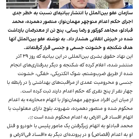
سازمان عفو بین‌الملل با انتشار بیانیه‌ای نسبت به خطر جدی
اجرای حکم اعدام منوچهر مهمان‌نواز، منصور دهمرده، محمد
قبادلو، مجاهد کورکور و رضا رسایی، پنج تن از معترضان بازداشت
شده در خیزش انقلابی هشدار داد. به نوشته عفو بین‌الملل آنها
هدف شکنجه و خشونت جسمی و جنسی قرار گرفته‌اند.
این نهاد حقوق بشری بین‌المللی در این بیانیه که روز ۲۹ آذر
منتشر شده
، اعلام کرده که شکنجه و دیگر بدرفتاری‌های انجام
شده از طریق ضرب‌وشتم، شوک الکتریکی، خفگی، خشونت
جنسی و محرومیت عمدی از مراقبت‌های بهداشتی را در رابطه با
چهار نفر از پنج نفری که حکم اعدام دارند ثبت کرده است.
از میان این افراد منوچهر مهمان‌نواز با اتهام «محاربه» به اعدام
محکوم شده و منصور دهمرده، شهروند بلوچ دارای معلولیت با
اتهام افساد فی الارض به اعدام
محکوم شده است
.
محمد قبادلو به اتهام زیرگرفتن یک مامور پلیس با خودرو و قتل
او به اعدام (قصاص) و در پرونده‌ای دیگر به «افساد فی‌الارض و