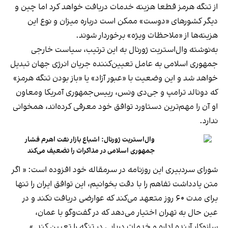
از تنگه هرمز قطعا هزینه خدمات دریافت خواهد کرد اما چین و
دیگر کشورهای «دوست» ممکن است درباره میزان و نوع این
هزینه‌ها از «ملاحظات ویژه» برخوردار شوند.
به‌نوشته وال‌استریت ژورنال به این ترتیب، سیاست خارجی
جمهوری اسلامی به عامل تعیین‌کننده جریان انرژی جهان تبدیل
خواهد شد و این وضعیت با «عبور آزاد» یا «باز بودن تنگه هرمز»
که دونالد ترامپ و جی‌دی ونس، رییس‌جمهوری آمریکا ومعاون
او آن را مهم‌ترین دستاورد توافق خود معرفی کرده‌اند، همخوانی
ندارد.
وال‌استریت ژورنال: اشباع بازار نفت اهرم فشار
جمهوری اسلامی در مذاکرات را تضعیف می‌کند
شورای سردبیری این روزنامه در سرمقاله خود افزوده است: « اگر
متن یادداشت تفاهم را با دقت بخوانیم، این توافق ایران را تنها
برای مدت ۶۰ روز متعهد می‌کند که عوارضی دریافت نکند و در
عین حال به تهران اختیار می‌دهد که در گفت‌وگو با عمان،
سازوکار آینده اداره و خدمات دریایی در تنگه را تعیین کند.»