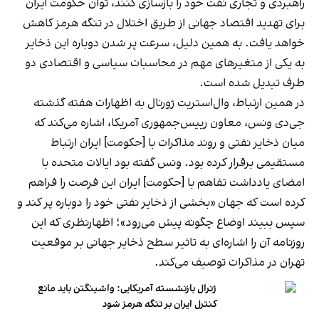
راهبردی و تجاری نفت خود را بازسازی کنند، توان حکومت ایران
برای تهدید اقتصاد جهانی از طریق اختلال در تنگه هرمز کاهش
خواهد یافت. به همین دلیل، سرعت پر شدن دوباره این ذخایر
به یکی از متغیرهای مهم در محاسبات سیاسی و اقتصادی دو
طرف تبدیل شده است.
در همین ارتباط، وال‌استریت ژورنال به اظهارات هفته گذشته
جی‌دی ونس، معاون رییس‌جمهوری آمریکا، اشاره می‌کند که
میان ذخایر نفتی و روند مذاکرات با [حکومت] ایران ارتباط
مستقیمی برقرار کرده بود. ونس گفته بود ایالات متحده با
امضای یادداشت تفاهم با [حکومت] ایران این فرصت را فراهم
کرده است که جهان «بخشی از ذخایر نفتی خود را دوباره پر کند و
سپس ببیند اوضاع چگونه پیش می‌رود»؛ اظهارنظری که این
روزنامه آن را اشاره‌ای به تاثیر سطح ذخایر جهانی بر موقعیت
تهران در مذاکرات توصیف می‌کند.
ژنرال بازنشسته آمریکایی: واشینگتن باید مانع
کنترل ایران بر تنگه هرمز شود