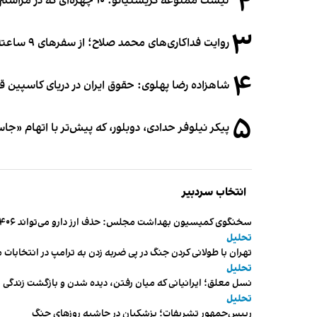
۲
لیست ممنوعه کریستیانو؛ ۱۰ چهره‌ای که در مراسم عروسی رونالدو و جورجینا جایی ندارند
۳
روایت فداکاری‌های محمد صلاح؛ از سفرهای ۹ ساعته تا خوابیدن زیر آسمان قاهره
۴
شاهزاده رضا پهلوی: حقوق ایران در دریای کاسپین 
۵
پیکر نیلوفر حدادی، دوبلور، که پیش‌تر با اتهام «ج
انتخاب سردبیر
سخنگوی کمیسیون بهداشت مجلس: حذف ارز دارو می‌تواند ۱۴۰۶ را به «سال کشتار بیماران» تبدیل کند
تحلیل
تهران با طولانی کردن جنگ در پی ضربه زدن به ترامپ در انتخابات 
تحلیل
نسل معلق؛ ایرانیانی که میان رفتن، دیده شدن و بازگشت زندگی م
تحلیل
رییس‌جمهور تشریفات؛ پزشکیان در حاشیه روزهای جنگ