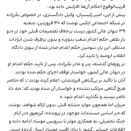
قریب‌الوقوع احکام آن‌ها افزایش داده بود.
پیش از این، امیر رئیسیان، وکیل دادگستری، در خصوص بکرزاده
در شبکه اجتماعی ایکس نوشت که ۳۰ فروردین، شعبه
۳۹ دیوان عالی کشور درست برخلاف تصمیمات قبلی خود در «دو
بار نقض حکم اعدام شعب بدوی» و بدون برطرف شدن ایرادات
مدنظر، این بار، سومین حکم اعدام صادر شده از سوی دادگاه
انقلاب ارومیه را تایید کرد.
در روزهای گذشته، پدر و مادر بکرزاده، پس از تایید حکم اعدام او
در دیوان عالی کشور، خواستار توقف اجرای حکم شده بودند.
آنان با تاکید بر بی‌گناهی فرزندشان،
اعلام کرده بودند
که «ناصر
هیچ گناهی مرتکب نشده» و خواستار آن شده بودند که: «به داد
ناصر برسید و نگذارید اعدام شود.»
میزان اما همچون موارد مشابه قبل، بدون ارائه شواهد، نوشت
که «بر اساس مستندات موجود در پرونده»، کریم‌پور «در ایام
جنگ تحمیلی، به همکاری موثر با سرویس موساد ادامه داده و
اطلاعات حساس کشور را برای افسر موساد ارسال کرده» است.