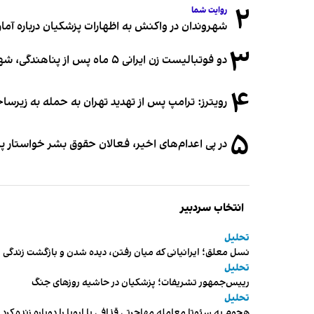
۲
روایت شما
شهروندان در واکنش به اظهارات پزشکیان درباره آمار ج
۳
دو فوتبالیست زن ایرانی ۵ ماه پس از پناهندگی، شهروند استرالیا شدند
۴
رویترز: ترامپ پس از تهدید تهران به حمله به زیرس
۵
در پی اعدام‌های اخیر، فعالان حقوق بشر خواستار پ
انتخاب سردبیر
تحلیل
نسل معلق؛ ایرانیانی که میان رفتن، دیده شدن و بازگشت زندگی م
تحلیل
رییس‌جمهور تشریفات؛ پزشکیان در حاشیه روزهای جنگ
تحلیل
هجوم به سئوتا معامله مهاجرتی قذافی با اروپا را دوباره زنده کرد