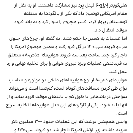
هلی‌کوپتر اِم‌اِچ-۶ لیتل بِرد نیز مشارکت داشتند. او به نقل از
مقام آمریکایی توضیح داد که یکی از بالگردها به منطقه
کوهستانی پرواز کرد، افسر مجروح را سوار کرد و به باند فرود
موقت انتقال داد.
اما عملیات به همین‌جا ختم نشد. به گفته او، چرخ‌های جلوی
هر دو فروند سی-۱۳۰ در گِل فرو رفت و همین موضوع آمریکا را
ناچار کرد چند ساعت بعد سه فروند هواپیمای «دَش-۸» متعلق
به فرماندهی عملیات ویژه نیروی هوایی را برای تخلیه نهایی وارد
عمل کند.
هواپیمای دَش-۸ از نوع هواپیماهای ملخی دو موتوره و مناسب
برای طی کردن مسافت‌های کوتاه است، کم‌صدا است و می‌تواند
به‌راحتی در باندهایی با طول کم یا باندهای موقت فرود بیاید و از
آنها بلند شود. یکی از کارکردهای این مدل هواپیماها تخلیه سریع
است.
وایس همچنین نوشت که این عملیات حدود ۳۰۰ میلیون دلار
هزینه داشت، زیرا ارتش آمریکا ناچار شد دو فروند سی-۱۳۰ و