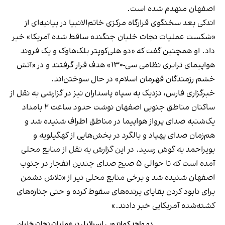
اصفهان منهدم شده است.
اندکی بعد سخنگوی قرارگاه مرکزی خاتم‌الانبیا در بیانیه‌ای از
«شکست عملیات نجات خلبان جنگنده ساقط شده آمریکا» خبر
داد. او همچنین گفت که «دو هلی‌کوپتر بلک‌هاوک و یک فروند
هواپیمای ترابری نظامی سی-۱۳۰» هدف قرار گرفتند و در «آتش
خشم رزمندگان قهرمان اسلام» در حال سوختن‌اند.
خبرگزاری فارس، نزدیک به سپاه پاسداران نیز در گزارشی به نقل از
ساکنان مناطق جنوبی اصفهان نوشت حدود ساعت ۲ بامداد
یک‌شنبه صدای پرواز هواپیما در مناطق اطراف شنیده شد و
هم‌زمان صدای پهپاد و بالگرد در بخش‌هایی از کهگیلویه و
بویراحمد به گوش رسید. در این گزارش به نقل از منابع محلی
آمده است که تا حوالی ۵ صبح صدای چندین انفجار در جنوب
اصفهان شنیده شد و برخی منابع محلی نیز از «تلاش دشمن
برای نابود کردن بقایای پرنده‌های سقوط کرده و حتی جنازه‌های
کشته‌شده آمریکایی خبر دادند.»
دو واحد کماندویی اسرائیل در عملیات نجات خلبان