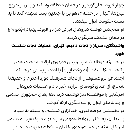
چهار فروند هلی‌کوپتر را در همان منطقه رها کند و پس از خروج
نیروها، آنها را در حمله‌ای هوایی با چندین بمب منهدم کند تا به
دست حکومت ایران نیفتند.
او همچنین نوشت نیروهای ایرانی نیز دو فروند پهپاد اِم‌کیو-۹ را
در همان منطقه سرنگون کردند.
واشینگتن: سرباز را نجات دادیم؛ تهران: عملیات نجات شکست
خورد
در حالی‌که دونالد ترامپ، رییس‌جمهوری ایالات متحده، عصر
یک‌شنبه ۱۶ اسفند [به وقت ایران] با انتشار پستی در شبکه
اجتماعی تروث‌سوشال از نجات «سرهنگ مورد احترام و حقیقتا
شجاع، از اعماق کوه‌های ایران» خبر داد و عملیات نیروهای
آمریکایی را موفقیت‌آمیز توصیف کرد، مقام‌های جمهوری اسلامی
و رسانه‌های ایران روایت دیگری ارائه کردند.
در نخستین موضع‌گیری‌، خبرگزاری تسنیم، وابسته به سپاه
پاسداران، به نقل از روابط عمومی سپاه نوشت یک «پرنده دشمن
آمریکایی» که در جست‌وجوی خلبان ساقط‌شده بود، در جنوب