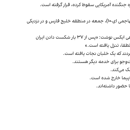
از سوی دیگر، نیویورک‌تایمز ۱۴ فروردین به نقل از دو مقام آمریکایی نوشت که یک جنگنده دیگر نیروی هوایی آمریکا (هواپیمای تهاجمی ای-۱۰)، جمعه در منطقه خلیج فارس و در نزدیکی
محمدباقر قالیباف، رییس مجلس شورای اسلامی، در واکنش به سقوط جنگنده اف-۱۵ آمریکا، به زبان انگلیسی در شبکه اجتماعی ایکس نوشت: «پس از ۳۷ بار شکست دادن ایران
 لطفا، تنزل یافته است.»
کردند که یک خلبان نجات یافته است.
ت‌وجو برای خدمه دیگر هستند.
ک می‌کند.
واپیما خارج شده است.
 حضور داشته‌اند.