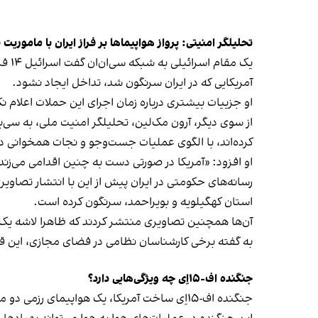
تحلیلگر امنیتی: پرواز هواپیماها بر فراز ایران با ماموریت
یک م
آمریکایی که در ایران سرنگون شد، تداخل ایجاد نشود.
او جزییات بیشتری درباره زمان اجرای این حملات اعلام نک
از سوی دیگر، آرون مک‌لین، تحلیلگر امنیت ملی، به سی‌بی‌
کرده‌اند، با الگوی عملیات جست‌وجو و نجات همخوانی دا
او افزود: «آمریکا در صورتی دست به چنین اقدامی می‌زن
رسانه‌های حکومتی در ایران پیش از این با انتشار تصاویر
استان کهگیلویه و بویراحمد، سرنگون کرده است.
آن‌ها همچنین تصاویری منتشر کردند که ظاهرا لاشه یک
به گفته برخی کارشناسان نظامی در فضای مجازی، این قطعات مربوط به یک اف-۱۵ای استرای
جنگنده اف-۱۵اِی چه ویژگی‌هایی دارد؟
جنگنده اف-۱۵اِی ساخت آمریکا، یک هواپیمای رزمی دو منظوره است که هم ماموریت‌های هوا به هوا و هم هوا به زمین را انجام می‌دهد.