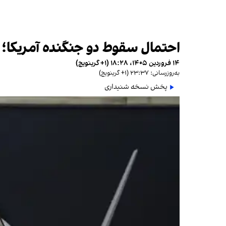
احتمال سقوط دو جنگنده آمریکا؛ سی
۱۴ فروردین ۱۴۰۵، ۱۸:۲۸ (‎+۱ گرینویچ)
به‌روزرسانی: ۲۳:۳۷ (‎+۱ گرینویچ)
پخش نسخه شنیداری