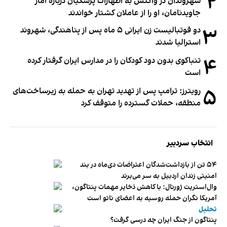
۲
شهروندان در واکنش به اظهارات پزشکیان درباره آمار
جاویدنامان، او را از عاملان کشتار خواندند
۳
دو فوتبالیست زن ایرانی ۵ ماه پس از پناهندگی، شهروند
استرالیا شدند
۴
تنباکوی بدون دود کودکان را در مدارس ایران گرفتار کرده
است
۵
رویترز: ترامپ پس از تهدید تهران به حمله به زیرساخت‌های
منطقه، حملات گسترده را متوقف کرد
انتخاب سردبیر
۵۴ تن از بازداشت‌شدگان اعتراضات دی‌ماه در بند
امنیتی زندان اردبیل به سر می‌برند
وال‌استریت ژورنال: با کاهش ذخایر مهمات پنتاگون،
آمریکا نگران حمله روسیه به اعضای ناتو‌ است
تحلیل
پنتاگون از جنگ ایران چه درسی گرفت؟