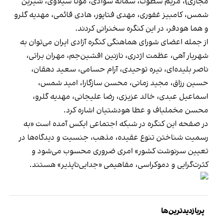
مجازی)، مریم سطوت، سمانه سوادی، مونا سیلاوی، شیرین
شمس، کامبیز غفوری، مهدی فتاپور، هادی قائمی، مهدیه گلرو
و هما هودفر، در این کنگره سخنرانی کردند.
از جمله اعضای شورای هماهنگی کنگره آزادی ایران می‌توان به
شهریار آهی، عظمت اژدری، نازنین افشین‌جم، مهران براتی،
ناصر بلیده‌ای، نیره توحیدی، آرام حسامی، سعید دهقان،
حسین رزاق، مجید زمانی، محسن سازگارا، امید شمس،
اسماعیل عبدی، خالد عزیزی، رضا علیجانی، مهدیه گلرو،
محسن مخملباف و عطا هودشتیان اشاره کرد.
در صفحه این کنگره در شبکه اجتماعی ایکس آمده است «به‌
رسمیت‌ شناختن تنوع عقیده، مذهب، جنسیت و دیدگاه‌ها در
تعیین سرنوشت کشور» امری ضروری محسوب می‌شود و
کثرت‌گرایی و دموکراسی، مفاهیمی «جدایی‌ناپذیر» هستند.
پربازدیدترین‌ها