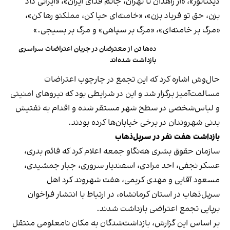
دیکتاتور»، «از زاهدان تا تهران، جانم فدای ایران»، «ایرانی داد
بزن، حق تو فریاد بزن»، «خامنه‌ای حیا کن، مملکتو رها کن»،
«مرگ بر خامنه‌ای»، «مرگ بر سپاهی» و مرگ بر بسیجی.»
ده‌ها تن از معترضان در جریان اعتراضات سراسری
بازداشت شده‌اند
حال‌وش اشاره کرد که این تجمع در چارچوب اعتراضات
مسالمت‌آمیز برگزار شد و این در شرایطی بود که نیروهای امنیتی
و لباس‌شخصی در سطح شهر مستقر شده و اقدام به تفتیش
بدنی شهروندان در برخی خیابان‌ها کرده بودند.
بازداشت هفت نفر در سرپل‌ذهاب
سازمان حقوق بشری هه‌نگاو جمعه اعلام کرد که قائم بدری،
عسکر نجفی، احد مرادی، اسفندیار سروری، جبار جمشیدی،
مسعود آقایی و مهدی کریمی، هفت شهروند کرد اهل
سرپل‌ذهاب در استان کرمانشاه، در ارتباط با انتشار فراخوان
برپایی تجمع اعتراضی بازداشت شدند.
بر اساس این گزارش، بازداشت‌شدگان به مکان نامعلومی منتقل