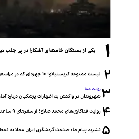
۱
یکی از بستگان خامنه‌ای آشکارا در پی جذب 
۲
لیست ممنوعه کریستیانو؛ ۱۰ چهره‌ای که در مراسم عروسی رونالدو و جورجینا جایی ندارند
۳
روایت شما
شهروندان در واکنش به اظهارات پزشکیان درباره آمار ج
۴
روایت فداکاری‌های محمد صلاح؛ از سفرهای ۹ ساعته تا خوابیدن زیر آسمان قاهره
۵
نشریه پیام ما: صنعت گردشگری ایران عملا به تع