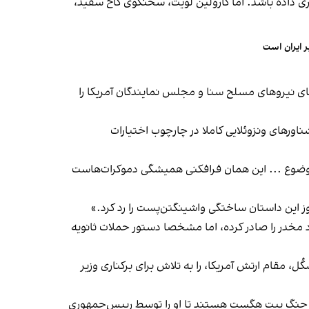
ری داده باشد. اما کارولین لویت، سخنگوی کاخ سفید،
ر ایران است
‌ای محرمانه، ارشدترین اعضای کمیته‌های نیروهای مسلح سنا و مجلس نمایندگان آمریکا را
اورهای ونزوئلایی کاملا در چارچوب اختیارات
یف موضوع ... این همان فرافکنی همیشگی دموکرات‌هاست
ز این داستان ساختگی واشینگتن‌پست را رد کرد.»
ور حمله ۲ سپتامبر به قایق مظنون به قاچاق مواد مخدر را صادر کرده، اما مشخصا دستور حملات ثانویه
ل، مقام ارتش آمریکا، را به تلاش برای برکناری وزیر
یر جنگ پیت هگست هستند تا او را توسط رییس‌جمهوری