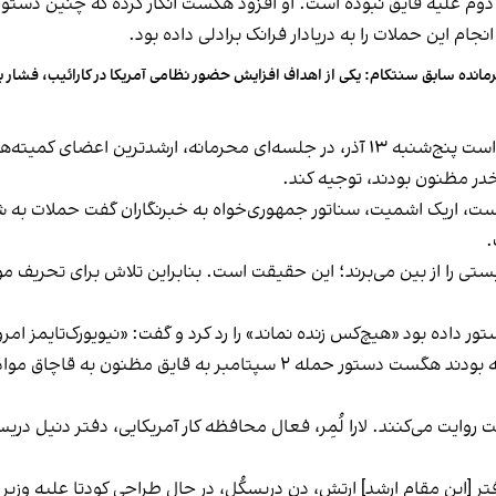
 دوم علیه قایق نبوده است. او افزود هگست انکار کرده که چنین دستو
 این حملات را به دریادار فرانک برادلی داده بود.
مانده سابق سنتکام: یکی از اهداف افزایش حضور نظامی آمریکا در کارائیب، فشار ب
نشریه هیل گزارش داد دریادار فرانک ام. میچ برادلی قرار است پنج‌شنبه ۱۳ آذر، در جلسه
مخدر مظنون بودند، توجیه کند.
ه است، اریک اشمیت، سناتور جمهوری‌خواه به خبرنگاران گفت حملات به شن
.
کوریستی را از بین می‌برند؛ این حقیقت است. بنابراین تلاش برای تحر
اده بود «هیچ‌کس زنده نماند» را رد کرد و گفت: «نیویورک‌تایمز امرو
نیویورک‌تایمز، به نقل از پنج مقام ناشناس آمریکایی گفته بودند هگست دست
وایت می‌کنند. لارا لُمِر، فعال محافظه کار آمریکایی، دفتر دنیل دریسکُ
ر [این مقام ارشد] ارتش، دن دریسکُل، در حال طراحی کودتا علیه وز