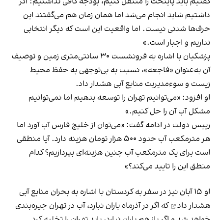
گفتیم باید پایتخت را منتقل کنیم، بودجه کافی نداشتیم؛ اگر
داشتیم شاید انجام می‌شد اما همان زمان هم می‌گفتند این
حرف‌ها شدنی نیست. اما واقعیت این است که دیگر انتخابی
نداریم و اجبار است.»
پزشکیان با اشاره به فرونشست ۳۰ سانتی‌متری زمین و توصیف
آن به‌عنوان «فاجعه»، نسبت به بی‌توجهی به حفظ محیط‌
زیست و سوء‌مدیریت منابع آبی هشدار داد.
او افزود: «می‌توانیم تهران را توسعه بدهیم اما نمی‌توانیم
مشکل آب آن را حل کنیم.»
رییس دولت در ادامه گفت: «می‌توان از خلیج فارس آب آورد اما
هر مترمکعب آب حدود ۵۰۰ هزار تومان هزینه دارد. آیا منطقی
است برای یک مترمکعب آب چنین هزینه‌ای بپردازیم؟ کدام
منطق این را تایید می‌کند؟»
او ۱۵ آبان نیز در سفر به کردستان با اشاره به بحران منابع آبی
هشدار داد
که اگر در آذرماه باران نبارد، آب در تهران جیره‌بندی
خواهد شد و اگر باز هم باران نبارد، باید تهران را تخلیه کرد.