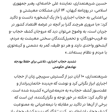
حسین شریعتمداری، نماینده علی خامنه‌ای، رهبر جمهوری
اسلامی، در روزنامه کیهان، ۱۴ آبان مشکلات معیشتی و
بی‌اعتنایی به حجاب اجباری را «از یک آبشخور» دانست و تاکید
کرد: ‌«با مروری هرچند گذرا بر آنچه در عرصه اقتصاد کشور در
جریان است، به وضوح می‌توان دید که مروجان کشف حجاب -و
نه فریب‌خوردگان- و تحمیل‌کنندگان سختی معیشت به مردم،
آبشخور واحدی دارند و هر دو طیف، کمر به دشمنی و کینه‌توزی
با مردم و نظام بسته‌اند.»
تشدید حجاب اجباری، تلاشی برای حفظ بودجه
نهادهای حکومتی
شریعتمداری، ۱۰ آبان نیز از گسترش سرپیچی زنان از حجاب
اجباری ابراز نگرانی کرد و نوشت که «پدیده خانمان‌برانداز و
عفت‌سوز کشف حجاب» به «نیمه‌عریانی» کشیده شده است.
او تاکید کرد: «نکته در خور توجه و نگران‌کننده، این است که
برخی از آن‌ها در تاکید بر مقابله با نیمه‌عریانی به ممنوعیت
کشف حجاب اشاره‌ای نمی‌کنند؛ انگار که پدیده کشف حجاب از