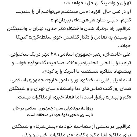
تهران و واشینگتن حل نخواهد شد.
او در عین‌ حال افزود: «من معتقدم می‌توانیم آن را مدیریت
کنیم. دلیلی ندارد هر هزینه‌ای بپردازیم.»
عراقچی راه برطرف شدن «اختلاف نظر جدی» تهران با واشینگتن
و رسیدن به تعامل را «کنار گذاشتن خوی سلطه‌گری» آمریکا
خواند.
علی خامنه‌ای، رهبر جمهوری اسلامی، ۲۸ مهر در یک سخنرانی،
ترامپ را با لحنی تحقیرآمیز «فاقد صلاحیت گفت‌وگو» خواند و
پیشنهاد مذاکره مستقیم با آمریکا را
رد کرد
.
اسماعیل بقایی،‌ سخنگوی وزارت امور خارجه جمهوری اسلامی،
همان روز گفت تماس‌های «با واسطه» میان تهران و واشینگتن
«کم و بیش» برقرار است، اما فعلا خبری از مذاکرات نیست.
روزنامه بریتانیایی سان: جمهوری اسلامی در حال
بازسازی محور نفوذ خود در منطقه است
عراقچی در بخشی از مصاحبه خود به «پیش‌شرط» واشینگتن
برای مذاکره اشاره کرد و گفت: «در مذاکرات اخیر نیویورک،