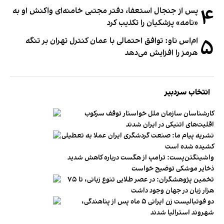
۴
پس از جنجال استعفا، دفتر مجتبی خامنه‌ای واکنش او به
«نامه» پزشکیان را تکذیب کرد
۵
ام‌اس ناو: توافق احتمالی با عمان کنترل تهران بر تنگه
هرمز را افزایش می‌دهد
انتخاب سردبیر
کارشناسان سازمان ملل خواستار توقف سرکوب
اقلیت‌های اتنیکی در ایران شدند
نشریه پیام ما: صنعت گردشگری ایران عملا به تعطیلی
کشیده شده است
واشینگتن‌پست: ترامپ از هگست درباره کاهش شدید
ذخایر موشکی توضیح خواست
تخمین پژوهشگران: در عصر طلایی تنوع زبانی، تا ۷۵
هزار زبان در جهان وجود داشت
دو فوتبالیست زن ایرانی ۵ ماه پس از پناهندگی،
شهروند استرالیا شدند