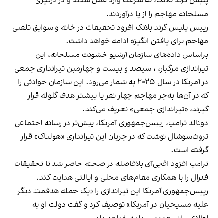
پلیس گرند بلانک، به سرعت وارد عمل شدند و در درگیری
مسلحانه مهاجم را از پا درآوردند.
رییس پلیس گرند بلانک افزود تحقیقات در خانه و سوابق تلفنی
مهاجم برای یافتن انگیزه ادامه خواهد داشت.
براساس داده‌های سازمان آرشیو خشونت مسلحانه، این
تیراندازی مرگبار، ، سیصد و بیست و چهارمین تیراندازی جمعی
در آمریکا در سال ۲۰۲۵ به شمار می‌رود. این سازمان حوادثی را
که در آن‌ها به‌جز مهاجم چهار نفر یا بیشتر هدف گلوله قرار
گیرند، «تیراندازی جمعی» تعریف می‌کند.
دونالد ترامپ، رییس‌جمهوری آمریکا، پیش‌تر در رسانه اجتماعی
تروث‌سوشال نوشت که در جریان این تیراندازی «هولناک» قرار
گرفته است.
ترامپ افزود اف‌بی‌آی بلافاصله در صحنه حاضر شد تا تحقیقات
فدرال را با همکاری مقام‌های محلی و ایالتی هدایت کند.
رییس‌جمهوری آمریکا این تیراندازی را «یک حمله هدفمند دیگر
علیه مسیحیان در آمریکا» توصیف کرد و گفت دولت او به