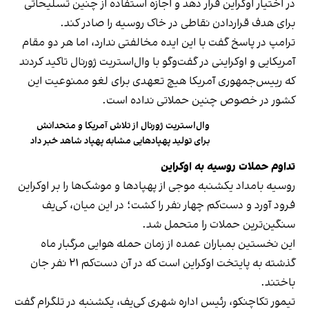
در اختیار اوکراین قرار دهد و اجازه استفاده از چنین تسلیحاتی
برای هدف قراردادن نقاطی در خاک روسیه را صادر کند.
ترامپ در پاسخ گفت با این ایده مخالفتی ندارد، اما هر دو مقام
آمریکایی و اوکراینی در گفت‌وگو با وال‌استریت ژورنال تاکید کردند
که رییس‌جمهوری آمریکا هیچ تعهدی برای لغو ممنوعیت این
کشور در خصوص چنین حملاتی نداده است.
وال‌استریت ژورنال از تلاش آمریکا و متحدانش
برای تولید پهپادهایی مشابه پهپاد شاهد خبر داد
تداوم حملات روسیه به اوکراین
روسیه بامداد یکشنبه موجی از پهپادها و موشک‌ها را بر اوکراین
فرود آورد و دست‌کم چهار نفر را کشت؛ در این میان، کی‌یف
سنگین‌ترین حملات را متحمل شد.
این نخستین بمباران عمده از زمان حمله هوایی مرگبار ماه
گذشته به پایتخت اوکراین است که در آن دست‌کم ۲۱ نفر جان
باختند.
تیمور تکاچنکو، رئیس اداره شهری کی‌یف، یکشنبه در تلگرام گفت