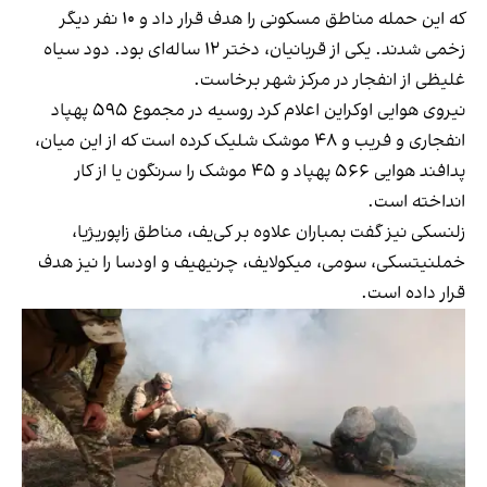
که این حمله مناطق مسکونی را هدف قرار داد و ۱۰ نفر دیگر
زخمی شدند. یکی از قربانیان، دختر ۱۲ ساله‌ای بود. دود سیاه
غلیظی از انفجار در مرکز شهر برخاست.
نیروی هوایی اوکراین اعلام کرد روسیه در مجموع ۵۹۵ پهپاد
انفجاری و فریب و ۴۸ موشک شلیک کرده است که از این میان،
پدافند هوایی ۵۶۶ پهپاد و ۴۵ موشک را سرنگون یا از کار
انداخته است.
زلنسکی نیز گفت بمباران علاوه بر کی‌یف، مناطق زاپوریژیا،
خملنیتسکی، سومی، میکولایف، چرنیهیف و اودسا را نیز هدف
قرار داده است.