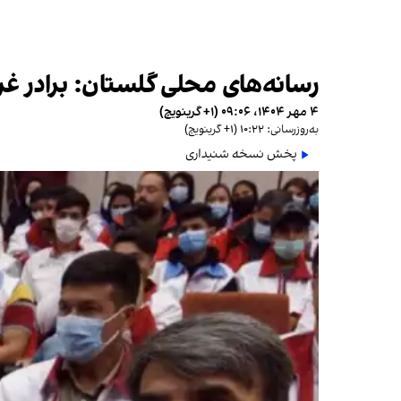
رسانه‌های محلی گلستان: برادر غری
۴ مهر ۱۴۰۴، ۰۹:۰۶ (‎+۱ گرینویچ)
به‌روزرسانی: ۱۰:۲۲ (‎+۱ گرینویچ)
پخش نسخه شنیداری